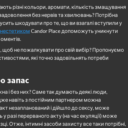
ають різні кольори, аромати, кількість змащування
задоволення без нервів та хвилювань? Потрібна
змусить шкодувати про те, що ви взагалі вступили у
анестетиком
Candor Place допоможуть уникнути
моментів.
ce, щоб не пожалкувати про свій вибір? Пропонуємо
стивостями, які точно задовільнять потреби
о запас
а і без них? Саме так думають деякі люди,
дже навіть з постійним партнером можна
акт незапланований і дійшло до сексу, може
ь у разі перерваного акту (на час екуляції) може
ці. Отже, інтимні засоби захисту все таки потрібні,