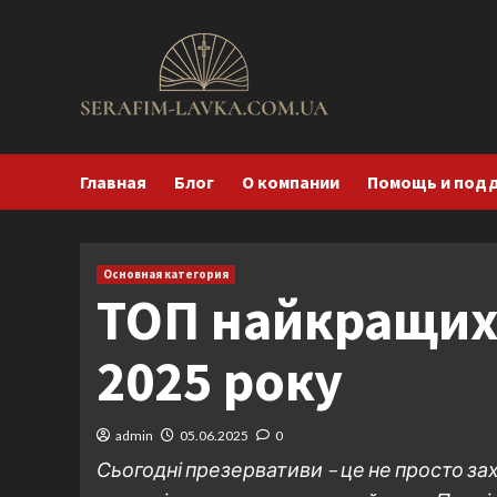
Перейти
к
содержимому
Главная
Блог
О компании
Помощь и под
Основная категория
ТОП найкращих
2025 року
admin
05.06.2025
0
Сьогодні презервативи – це не просто зах