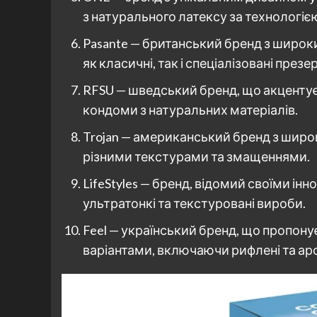
з натурального латексу за технологіє
Pasante — британський бренд з широ
як класичні, так і спеціалізовані презе
RFSU — шведський бренд, що акцентує 
кондоми з натуральних матеріалів.
Trojan — американський бренд з шир
різними текстурами та змащеннями.
LifeStyles — бренд, відомий своїми ін
ультратонкі та текстуровані вироби.
Feel — український бренд, що пропонує
варіантами, включаючи рифлені та ар