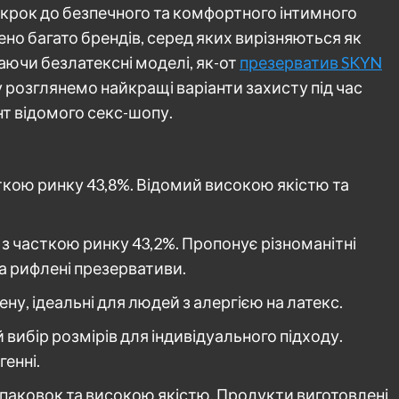
 крок до безпечного та комфортного інтимного
но багато брендів, серед яких вирізняються як
ючаючи безлатексні моделі, як-от
презерватив SKYN
гу розглянемо найкращі варіанти захисту під час
т відомого секс-шопу.
ткою ринку 43,8%. Відомий високою якістю та
 з часткою ринку 43,2%. Пропонує різноманітні
а рифлені презервативи.
ену, ідеальні для людей з алергією на латекс.
 вибір розмірів для індивідуального підходу.
генні.
паковок та високою якістю. Продукти виготовлені