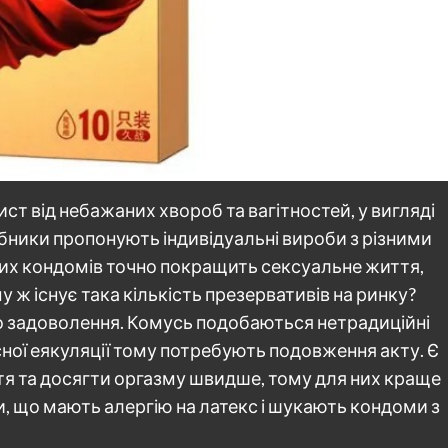
ист від небажаних хвороб та вагітностей, у вигляді
обники пропонують індивідуальні вироби з різними
их кондомів точно покращить сексуальне життя,
у ж існує така кількість презервативів на ринку?
до задоволення. Комусь подобаються нетрадиційні
сної еякуляції тому потребують подовження акту. Є
ття та досягти оргазму швидше, тому для них краще
и, що мають алергію на латекс і шукають кондоми з