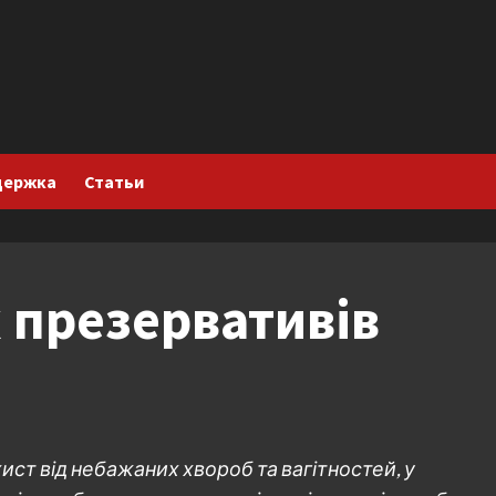
держка
Статьи
 презервативів
ист від небажаних хвороб та вагітностей, у