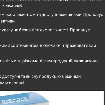
ю Sensatex®.
ким асортиментом та доступними цінами. Пропонує
рвативи.
увагу на безпеці та екологічності. Пропонує
оким асортиментом, включаючи презервативи з
новаціями та різноманіттям продукції, включаючи
 доступні та якісну продукцію з різними
оматизовані.