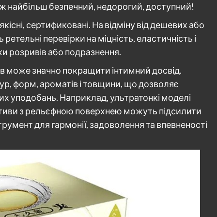
 ж найбільш безпечний, недорогий, доступний!
кісні, сертификовані. На відміну від дешевих або
ретельні перевірки на міцність, еластичність і
ки розривів або подразнення.
тив може значно покращити інтимний досвід.
р, форм, ароматів і товщини, що дозволяє
ших уподобань. Наприклад, ультратонкі моделі
вативи з рельєфною поверхнею можуть підсилити
трумент для гармонії, задоволення та впевненості