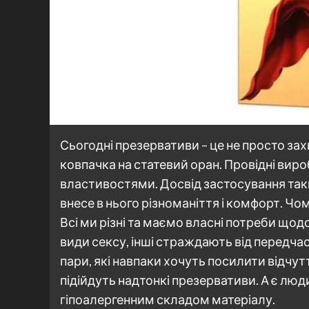
Сьогодні презервативи – це не просто зах
ковпачка на статевий оран. Провідні вир
властивостями. Досвід застосування так
внесе в нього різноманіття і комфорт. Чом
Всі ми різні та маємо власні потреби що
види сексу, інші страждають від передча
пари, які навпаки хочуть посилити відчу
підійдуть надтонкі презервативи. А є люд
гіпоалергенним складом матеріалу.