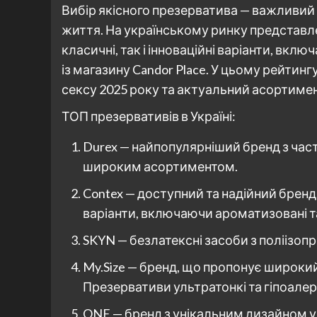
Вибір якісного презерватива — важливий
життя. На українському ринку представле
класичні, так і інноваційні варіанти, вкл
із магазину Candor Place. У цьому рейтин
сексу 2025 року та актуальний асортимен
ТОП презервативів в Україні:
Durex — найпопулярніший бренд з час
широким асортиментом.
Contex — доступний та надійний бренд
варіанти, включаючи ароматизовані т
SKYN — безлатексні засоби з поліізопр
My.Size — бренд, що пропонує широкий
Презервативи ультратонкі та гіпоалер
ONE — бренд з унікальним дизайном у