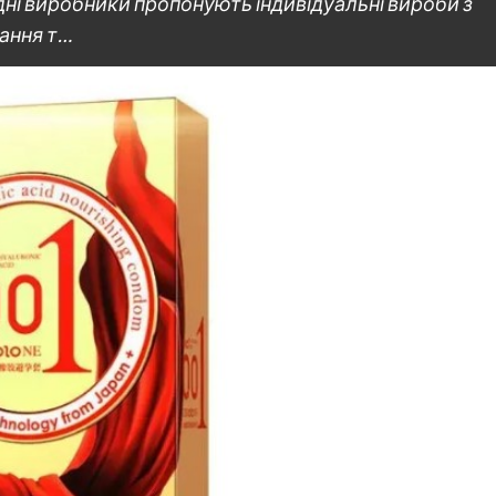
ідні виробники пропонують індивідуальні вироби з
ання т…