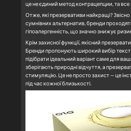
це не єдиний метод контрацепции, та все
Отже, які презервативи найкращі? Звісно я
сумнівних альтернатив, бренди проходять 
гіпоалергенність, що значно знижує ризи
Крім захисної функції, якісний презерва
Бренди пропонують широкий вибір тексту
підібрати ідеальний варіант саме для ва
зберігають природні відчуття, а презер
стимуляцію. Це не просто захист — це інс
під час кожної близькості.