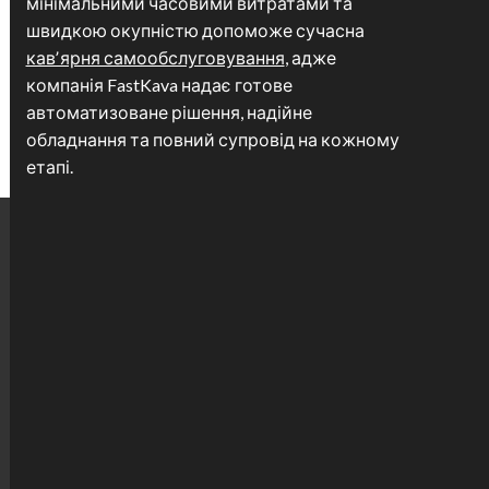
мінімальними часовими витратами та
швидкою окупністю допоможе сучасна
кавʼярня самообслуговування
, адже
компанія FastKava надає готове
автоматизоване рішення, надійне
обладнання та повний супровід на кожному
етапі.