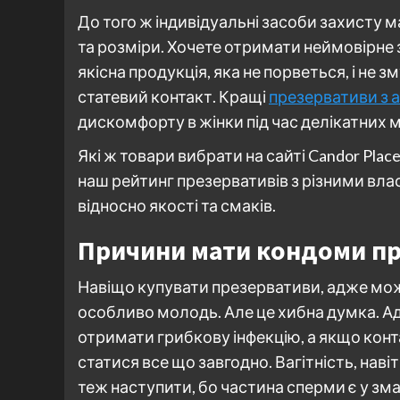
До того ж індивідуальні засоби захисту м
та розміри. Хочете отримати неймовірне 
якісна продукція, яка не порветься, і не 
статевий контакт. Кращі
презервативи з 
дискомфорту в жінки під час делікатних 
Які ж товари вибрати на сайті Candor Pla
наш рейтинг презервативів з різними вла
відносно якості та смаків.
Причини мати кондоми пр
Навіщо купувати презервативи, адже можн
особливо молодь. Але це хибна думка. А
отримати грибкову інфекцію, а якщо конт
статися все що завгодно. Вагітність, навіт
теж наступити, бо частина сперми є у змаз