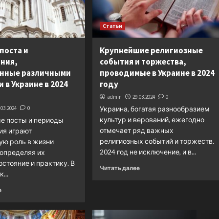
Статьи
поста и
Крупнейшие религиозные
ния,
события и торжества,
нные различными
проводимые в Украине в 2024
 в Украине в 2024
году
admin
29.03.2024
0
.03.2024
0
Украина, богатая разнообразием
культур и верований, ежегодно
е посты и периоды
отмечает ряд важных
ия играют
религиозных событий и торжеств.
ую роль в жизни
2024 год не исключение, и в...
определяя их
остояние и практику. В
Читать далее
...
е