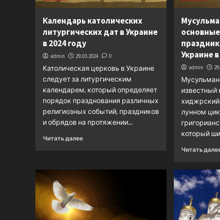
Календарь католических
Мусульма
литургических дат в Украине
основные
в 2024 году
праздник
Украине в
admin
29.03.2024
0
Католическая церковь в Украине
admin
29
следует за литургическим
Мусульман
календарем, который определяет
известный 
порядок празднования различных
хиджрский 
религиозных событий, праздников
лунном цик
и обрядов на протяжении...
григорианс
который ши
Читать далее
Читать дале