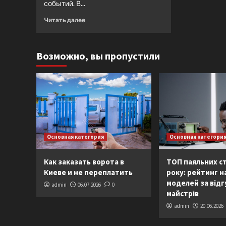
событий. В...
Читать далее
Возможно, вы пропустили
Основная категория
Основная категори
Как заказать ворота в
ТОП паяльних ст
Киеве и не переплатить
року: рейтинг 
моделей за від
admin
06.07.2026
0
майстрів
admin
20.06.2026