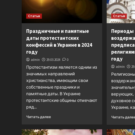
Статьи
Статьи
Праздничные и памятные
Периоды 
даты протестантских
воздержа
конфессий в Украине в 2024
предписа
году
религиями
году
admin
29.03.2024
0
Протестантизм является одним из
admin
29
значимых направлений
Религиозны
христианства, имеющим свои
воздержан
собственные праздники и
значительн
памятные даты. В Украине
верующих, 
протестантские общины отмечают
духовное с
ряд...
Украине, как
Читать далее
Читать дале