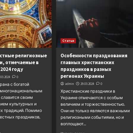
Статьи
стные религиозные
Особенности празднования
и, отмечаемые в
главных христианских
 2024 году
праздников в разных
регионах Украины
.03.2024
0
рана с богатой
admin
29.03.2024
0
и многонациональным
Христианские праздники в
 славится своим
Украине отмечаются с особым
ием культурных и
величием и торжественностью.
ых традиций. Помимо
Они не только являются важными
естных праздников,
религиозными событиями, но и
воплощают...