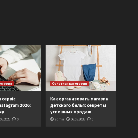
тегория
Основная категория
 сервіс
Как организовать магазин
nstagram 2026:
детского белья: секреты
яд
успешных продаж
.05.2026
0
admin
06.05.2026
0