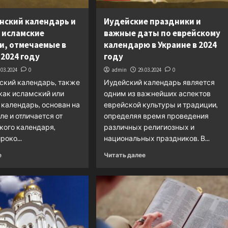
нский календарь и
Иудейские праздники и
 исламские
важные даты по еврейскому
и, отмечаемые в
календарю в Украине в 2024
 2024 году
году
.03.2024
0
admin
29.03.2024
0
ский календарь, также
Иудейский календарь является
как исламский или
одним из важнейших аспектов
календарь, основан на
еврейской культуры и традиции,
ле и отличается от
определяя время проведения
кого календаря,
различных религиозных и
роко...
национальных праздников. В...
е
Читать далее