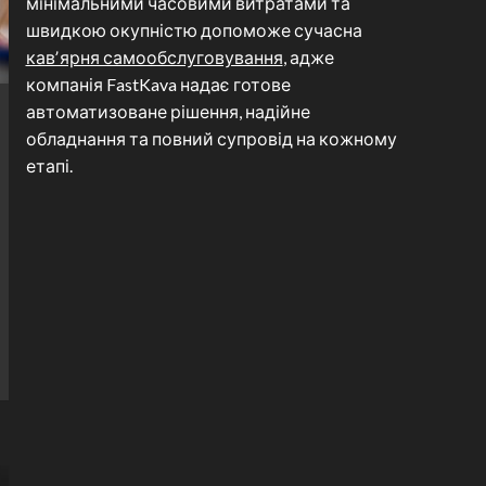
мінімальними часовими витратами та
швидкою окупністю допоможе сучасна
кавʼярня самообслуговування
, адже
компанія FastKava надає готове
автоматизоване рішення, надійне
обладнання та повний супровід на кожному
етапі.