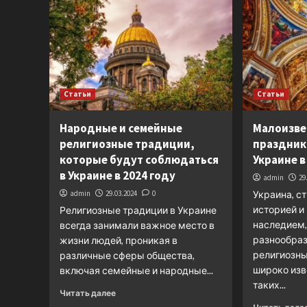
Статьи
Статьи
Народные и семейные
Малоизве
религиозные традиции,
праздник
которые будут соблюдаться
Украине в
в Украине в 2024 году
admin
29
admin
29.03.2024
0
Украина, ст
историей 
Религиозные традиции в Украине
наследием,
всегда занимали важное место в
разнообраз
жизни людей, проникая в
религиозн
различные сферы общества,
широко изв
включая семейные и народные...
таких...
Читать далее