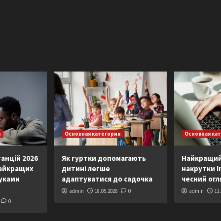
я
Основная категория
Основная ка
анцій 2026
Як гуртки допомагають
Найкращий
найкращих
дитині легше
накрутки I
гуками
адаптуватися до садочка
чесний огл
admin
18.05.2026
0
admin
11
0