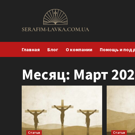
Перейти
к
содержимому
Главная
Блог
О компании
Помощь и под
Месяц:
Март 202
Статьи
Статьи