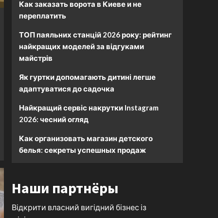
Как заказать ворота в Киеве и не
переплатить
ТОП паяльних станцій 2026 року: рейтинг
найкращих моделей за відгуками
майстрів
Як гуртки допомагають дитині легше
адаптуватися до садочка
Найкращий сервіс накрутки Instagram
2026: чесний огляд
Как организовать магазин детского
белья: секреты успешных продаж
Наши партнёры
Відкрити власний вигідний бізнес із